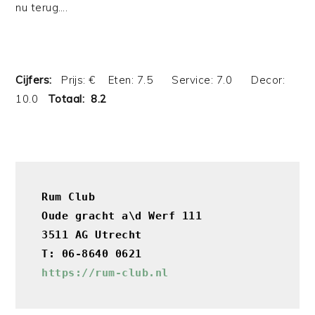
nu terug….
Cijfers:
Prijs: € Eten: 7.5 Service: 7.0 Decor:
10.0
Totaal: 8.2
Rum Club

Oude gracht a\d Werf 111

3511 AG Utrecht
T: 06-8640 0621
https://rum-club.n
l