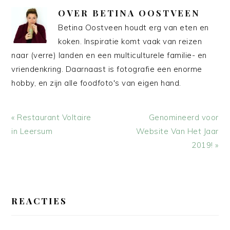
OVER
BETINA OOSTVEEN
Betina Oostveen houdt erg van eten en
koken. Inspiratie komt vaak van reizen
naar (verre) landen en een multiculturele familie- en
vriendenkring. Daarnaast is fotografie een enorme
hobby, en zijn alle foodfoto's van eigen hand.
Vorig
Volgend
« Restaurant Voltaire
Genomineerd voor
bericht:
bericht:
in Leersum
Website Van Het Jaar
2019! »
LEES
INTERACTIES
REACTIES