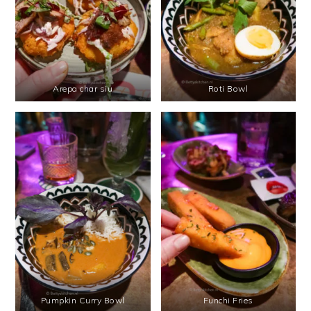
Arepa char siu
Roti Bowl
Pumpkin Curry Bowl
Funchi Fries