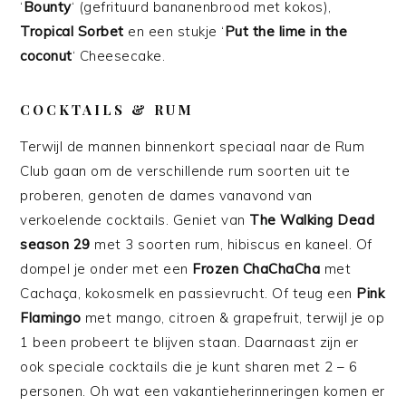
‘
Bounty
‘ (gefrituurd bananenbrood met kokos),
Tropical Sorbet
en een stukje ‘
Put the lime in the
coconut
‘ Cheesecake.
COCKTAILS & RUM
Terwijl de mannen binnenkort speciaal naar de Rum
Club gaan om de verschillende rum soorten uit te
proberen, genoten de dames vanavond van
verkoelende cocktails. Geniet van
The Walking Dead
season 29
met 3 soorten rum, hibiscus en kaneel. Of
dompel je onder met een
Frozen ChaChaCha
met
Cachaça, kokosmelk en passievrucht. Of teug een
Pink
Flamingo
met mango, citroen & grapefruit, terwijl je op
1 been probeert te blijven staan. Daarnaast zijn er
ook speciale cocktails die je kunt sharen met 2 – 6
personen. Oh wat een vakantieherinneringen komen er