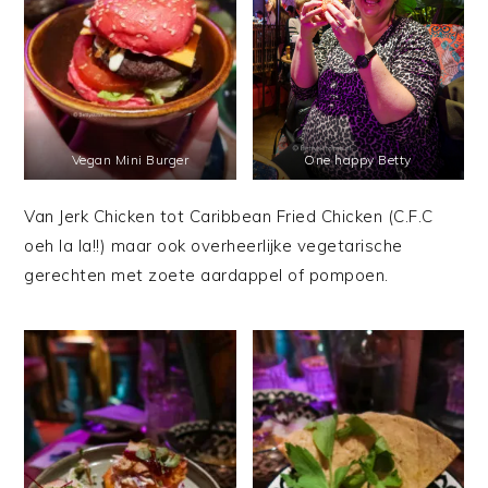
Vegan Mini Burger
One happy Betty
Van Jerk Chicken tot Caribbean Fried Chicken (C.F.C
oeh la la!!) maar ook overheerlijke vegetarische
gerechten met zoete aardappel of pompoen.