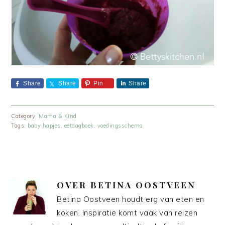
Share
Share
Pin
Share
Category:
Mama & Kind
Tags:
baby hapjes
,
eetdagboek
,
voedingsschema
OVER
BETINA OOSTVEEN
Betina Oostveen houdt erg van eten en
koken. Inspiratie komt vaak van reizen