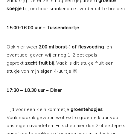
vaak krijgt ze er zelfs nog een gepureerd
groente
soepje
bij, om haar smakenpalet verder uit te breiden.
15:00-16:00 uur – Tussendoortje
Ook hier weer
200 ml borst-‘, of flesvoeding
en
eventueel geven wij er nog 1-2 eetlepels
geprakt
zacht fruit
bij. Vaak is dit stukje fruit een
stukje van mijn eigen 4-uurtje 🙂
17:30 – 18.30 uur – Diner
Tijd voor een klein kommetje
groentehapjes
.
Vaak maak ik gewoon wat extra groente klaar voor
ons eigen avondeten. En schep hier dan 2-4 eetlepels
vanaf om te prakken of pureren voor mijn dochter.