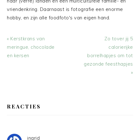
naar (verre) landen en een multiculturele familie- en
vriendenkring. Daarnaast is fotografie een enorme
hobby, en zijn alle foodfoto's van eigen hand.
Vorig
Volgend
« Kerstkrans van
Zo tover jij 5
bericht:
bericht:
meringue, chocolade
calorierijke
en kersen
borrelhapjes om tot
gezonde feesthapjes
»
LEES
INTERACTIES
REACTIES
ingrid