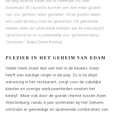
de dag daarna zaten we al helemaal vol. Met
maximaal 76 couverts kunnen we veel meer gasten
van ons ‘geheim’ laten genieten. Onze gasten lieten
ons vaak de keus over de gerechten. Dit gebeurde
steeds vaker en uiteindelijk hebben we de menukaart
verscheurd en zo is uiteindelijk ons “geheime menu
“ontstaan
” Aldus Dave Koning
PLEZIER IN HET GEHEIM VAN EDAM
Vader Henk staat dan wel niet in de keuken, maar
heeft een aardige vinger in de pap. Zo is hij altijd
aanwezig in het restaurant, zorgt voor de zakelijke
klanten en overige werkzaamheden rondom het
bedrijf. Maar ook door de goede chemie tussen Arjen
Westenberg, reeds 4 jaar sommelier bij Het Geheim,
ontstaan er geweldige en spannende combinaties van