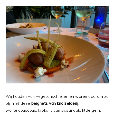
Wij houden van vegetarisch eten en waren daarom zo
blij met deze
beignets van knolselderij
,
wortelcouscous, krokant van pastinaak, little gem,