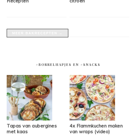
Recepten
citroen
MEER BAKRECEPTEN →
#BORRELHAPJES EN #SNACKS
Tapas van aubergines
4x Flammkuchen maken
met kaas
van wraps (video)