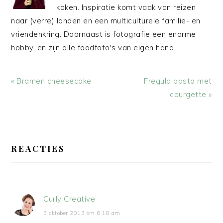
koken. Inspiratie komt vaak van reizen
naar (verre) landen en een multiculturele familie- en
vriendenkring. Daarnaast is fotografie een enorme
hobby, en zijn alle foodfoto's van eigen hand.
Vorig
Volgend
« Bramen cheesecake
Fregula pasta met
bericht:
bericht:
courgette »
LEES
INTERACTIES
REACTIES
Curly Creative
3 oktober 2013 om 6:18 am