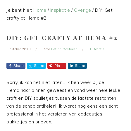
Je bent hier:
Home
/
Inspiratie
/
Overige
/
DIY: Get
crafty at Hema #2
DIY: GET CRAFTY AT HEMA #2
3 oktober 2013
Door
Betina Oostveen
1 Reactie
Share
Share
Pin
Share
Sorry, ik kon het niet laten… ik ben wéér bij de
Hema naar binnen geweest en vond weer hele leuke
craft en DIY spulletjes tussen de laatste restanten
van de schoolartikelen! Ik wordt nog eens een écht
professional in het versieren van cadeautjes,
pakketjes en brieven.