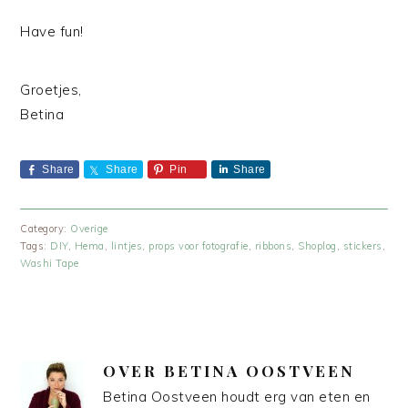
Have fun!
Groetjes,
Betina
Share
Share
Pin
Share
Category:
Overige
Tags:
DIY
,
Hema
,
lintjes
,
props voor fotografie
,
ribbons
,
Shoplog
,
stickers
,
Washi Tape
OVER
BETINA OOSTVEEN
Betina Oostveen houdt erg van eten en