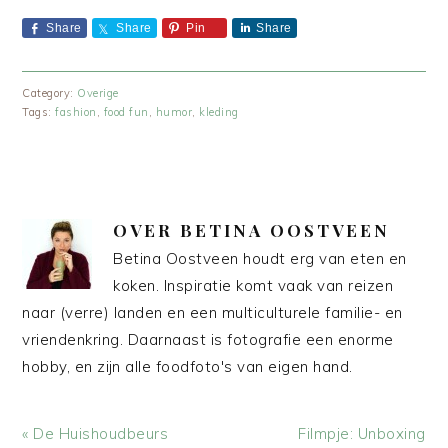
Share
Share
Pin
Share
Category:
Overige
Tags:
fashion
,
food fun
,
humor
,
kleding
OVER
BETINA OOSTVEEN
Betina Oostveen houdt erg van eten en
koken. Inspiratie komt vaak van reizen
naar (verre) landen en een multiculturele familie- en
vriendenkring. Daarnaast is fotografie een enorme
hobby, en zijn alle foodfoto's van eigen hand.
Vorig
Volgend
« De Huishoudbeurs
Filmpje: Unboxing