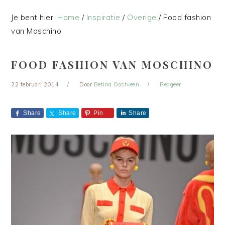
Je bent hier:
Home
/
Inspiratie
/
Overige
/
Food fashion
van Moschino
FOOD FASHION VAN MOSCHINO
22 februari 2014
Door
Betina Oostveen
Reageer
Share
Share
Pin
Share