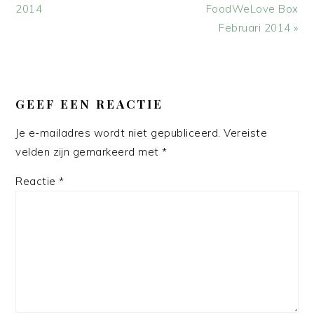
bericht:
bericht:
2014
FoodWeLove Box
Februari 2014 »
LEES
INTERACTIES
GEEF EEN REACTIE
Je e-mailadres wordt niet gepubliceerd.
Vereiste
velden zijn gemarkeerd met
*
Reactie
*