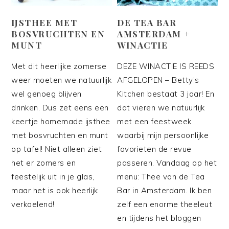
IJSTHEE MET
DE TEA BAR
BOSVRUCHTEN EN
AMSTERDAM +
MUNT
WINACTIE
Met dit heerlijke zomerse
DEZE WINACTIE IS REEDS
weer moeten we natuurlijk
AFGELOPEN – Betty’s
wel genoeg blijven
Kitchen bestaat 3 jaar! En
drinken. Dus zet eens een
dat vieren we natuurlijk
keertje homemade ijsthee
met een feestweek
met bosvruchten en munt
waarbij mijn persoonlijke
op tafel! Niet alleen ziet
favorieten de revue
het er zomers en
passeren. Vandaag op het
feestelijk uit in je glas,
menu: Thee van de Tea
maar het is ook heerlijk
Bar in Amsterdam. Ik ben
verkoelend!
zelf een enorme theeleut
en tijdens het bloggen