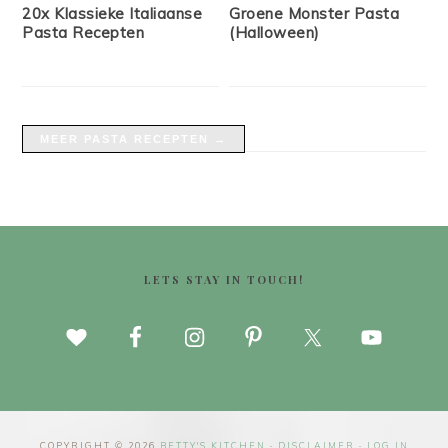
20x Klassieke Italiaanse
Groene Monster Pasta
Pasta Recepten
(Halloween)
MEER PASTA RECEPTEN →
FOOTER
LETS STAY IN TOUCH!
COPYRIGHT © 2026
BETTY'S KITCHEN
·
DISCLAIMER
·
LOG IN