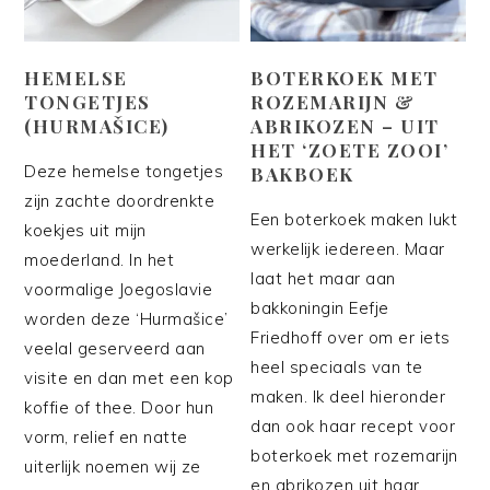
HEMELSE
BOTERKOEK MET
TONGETJES
ROZEMARIJN &
(HURMAŠICE)
ABRIKOZEN – UIT
HET ‘ZOETE ZOOI’
Deze hemelse tongetjes
BAKBOEK
zijn zachte doordrenkte
Een boterkoek maken lukt
koekjes uit mijn
werkelijk iedereen. Maar
moederland. In het
laat het maar aan
voormalige Joegoslavie
bakkoningin Eefje
worden deze ‘Hurmašice’
Friedhoff over om er iets
veelal geserveerd aan
heel speciaals van te
visite en dan met een kop
maken. Ik deel hieronder
koffie of thee. Door hun
dan ook haar recept voor
vorm, relief en natte
boterkoek met rozemarijn
uiterlijk noemen wij ze
en abrikozen uit haar