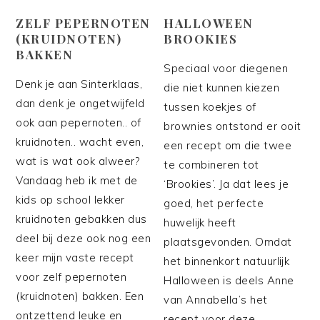
ZELF PEPERNOTEN
HALLOWEEN
(KRUIDNOTEN)
BROOKIES
BAKKEN
Speciaal voor diegenen
Denk je aan Sinterklaas,
die niet kunnen kiezen
dan denk je ongetwijfeld
tussen koekjes of
ook aan pepernoten.. of
brownies ontstond er ooit
kruidnoten.. wacht even,
een recept om die twee
wat is wat ook alweer?
te combineren tot
Vandaag heb ik met de
‘Brookies’. Ja dat lees je
kids op school lekker
goed, het perfecte
kruidnoten gebakken dus
huwelijk heeft
deel bij deze ook nog een
plaatsgevonden. Omdat
keer mijn vaste recept
het binnenkort natuurlijk
voor zelf pepernoten
Halloween is deels Anne
(kruidnoten) bakken. Een
van Annabella’s het
ontzettend leuke en
recept voor deze