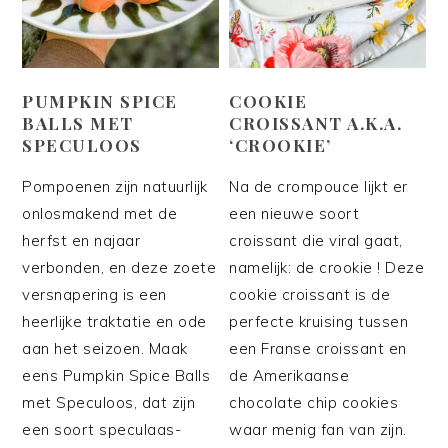
PUMPKIN SPICE
COOKIE
BALLS MET
CROISSANT A.K.A.
SPECULOOS
‘CROOKIE’
Pompoenen zijn natuurlijk
Na de crompouce lijkt er
onlosmakend met de
een nieuwe soort
herfst en najaar
croissant die viral gaat,
verbonden, en deze zoete
namelijk: de crookie ! Deze
versnapering is een
cookie croissant is de
heerlijke traktatie en ode
perfecte kruising tussen
aan het seizoen. Maak
een Franse croissant en
eens Pumpkin Spice Balls
de Amerikaanse
met Speculoos, dat zijn
chocolate chip cookies
een soort speculaas-
waar menig fan van zijn.