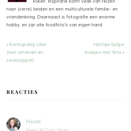
koken. Inspiratie komt vaak van reizen
naar (verre) landen en een multiculturele familie- en
vriendenkring. Daarnaast is fotografie een enorme
hobby, en zijn alle foodfoto's van eigen hand.
Vorig
Volgend
« Koningsdag cake
Hartige bulgur
bericht:
bericht:
(met amandel en
koekjes met feta »
sinaasappel)
LEES
INTERACTIES
REACTIES
TessaC
29 april 2017 om 7:58 am