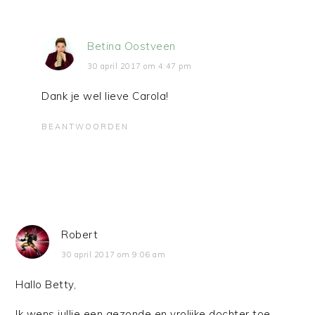
Betina Oostveen
30 april 2017 om 4:47 pm
Dank je wel lieve Carola!
BEANTWOORDEN
Robert
30 april 2017 om 9:06 am
Hallo Betty,
Ik wens jullie een gezonde en vrolijke dochter toe.