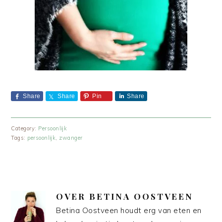
Share
Share
Pin
Share
Category:
Persoonlijk
Tags:
persoonlijk
,
zwanger
OVER
BETINA OOSTVEEN
Betina Oostveen houdt erg van eten en