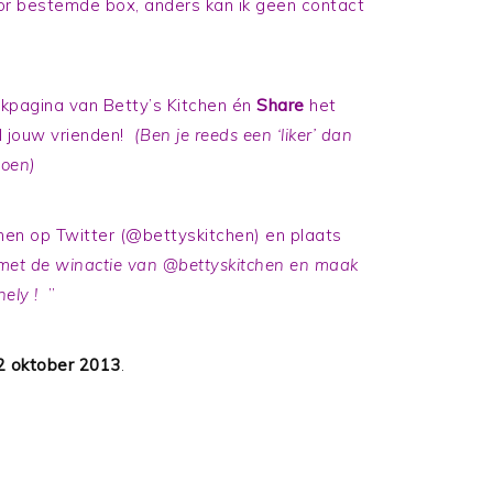
or bestemde box, anders kan ik geen contact
pagina van Betty’s Kitchen én
Share
het
l jouw vrienden!
(Ben je reeds een ‘liker’ dan
doen)
chen op Twitter (@bettyskitchen) en plaats
met de winactie van @bettyskitchen en maak
ely !
”
2 oktober 2013
.