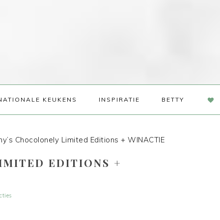
NAV
NATIONALE KEUKENS
INSPIRATIE
BETTY
SOC
ME
y’s Chocolonely Limited Editions + WINACTIE
IMITED EDITIONS +
cties