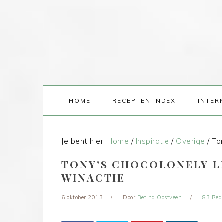
HOME
RECEPTEN INDEX
INTER
Je bent hier:
Home
/
Inspiratie
/
Overige
/
Ton
TONY’S CHOCOLONELY L
WINACTIE
6 oktober 2013
Door
Betina Oostveen
83 Rea