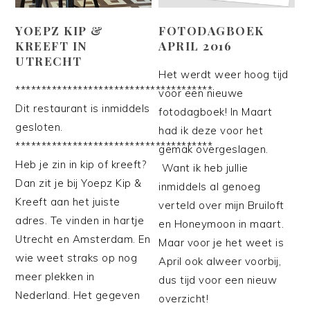
YOEPZ KIP &
FOTODAGBOEK
KREEFT IN
APRIL 2016
UTRECHT
Het werdt weer hoog tijd
**************************************
voor een nieuwe
Dit restaurant is inmiddels
fotodagboek! In Maart
gesloten.
had ik deze voor het
**************************************
gemak overgeslagen.
Heb je zin in kip of kreeft?
Want ik heb jullie
Dan zit je bij Yoepz Kip &
inmiddels al genoeg
Kreeft aan het juiste
verteld over mijn Bruiloft
adres. Te vinden in hartje
en Honeymoon in maart.
Utrecht en Amsterdam. En
Maar voor je het weet is
wie weet straks op nog
April ook alweer voorbij,
meer plekken in
dus tijd voor een nieuw
Nederland. Het gegeven
overzicht!