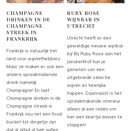
CHAMPAGNE
RUBY ROSE
DRINKEN IN DE
WIJNBAR IN
CHAMPAGNE
UTRECHT
STREEK IN
Utrecht heeft er een
FRANKRIJK
geweldige nieuwe wijnbar
Frankrijk is natuurlijk het
bij! Bij Ruby Rose aan het
land voor wijnliefhebbers.
Janskerkhof kun je
Maar ze maken er ook een
genieten van een
andere spraakmakende
uitgebreide selectie
drank namelijk
wijnen en heerlijke
Champagne! En laat
happen. Daarnaast is het
Champagne drinken in de
spraakmakende interieur
Champagne streek in
alleen al een reden om
Frankrijk nou net een food
hier een keertje binnen te
bucket list dingetje zijn
stappen!
dat ik altijd al heb willen