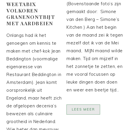
WEETABIX
(Bovenstaande foto’s zijn
VOLKOREN
gemaakt door: Simone
GRANENONTBIJT
van den Berg – Simone’s
MET AARDBEIEN
Kitchen ) Aan het begin
van de maand zei ik tegen
Onlangs had ik het
mezelf dat ik van de Mei
genoegen om kennis te
maand, MIJN maand wilde
maken met chef-kok Jean
maken. Tijd om mijzelf in
Beddington (voormalige
het zonnetje te zetten, en
eigenaresse van
me vooral focussen op
Restaurant Beddington in
leuke dingen doen doen
Amsterdam). Jean komt
en weer een beetje tijd…
oorspronkelijk uit
Engeland, maar heeft zich
de afgelopen decenia’s
LEES MEER
bewezen als culinaire
grootheid in Nederland.
Wie beter dan mevrouw