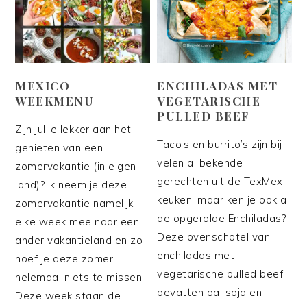
MEXICO
ENCHILADAS MET
WEEKMENU
VEGETARISCHE
PULLED BEEF
Zijn jullie lekker aan het
Taco’s en burrito’s zijn bij
genieten van een
velen al bekende
zomervakantie (in eigen
gerechten uit de TexMex
land)? Ik neem je deze
keuken, maar ken je ook al
zomervakantie namelijk
de opgerolde Enchiladas?
elke week mee naar een
Deze ovenschotel van
ander vakantieland en zo
enchiladas met
hoef je deze zomer
vegetarische pulled beef
helemaal niets te missen!
bevatten oa. soja en
Deze week staan de