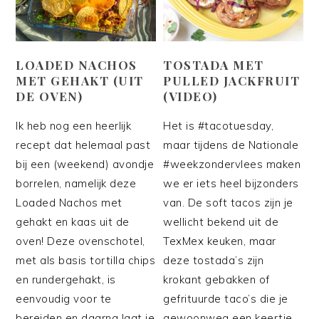
LOADED NACHOS
TOSTADA MET
MET GEHAKT (UIT
PULLED JACKFRUIT
DE OVEN)
(VIDEO)
Ik heb nog een heerlijk
Het is #tacotuesday,
recept dat helemaal past
maar tijdens de Nationale
bij een (weekend) avondje
#weekzondervlees maken
borrelen, namelijk deze
we er iets heel bijzonders
Loaded Nachos met
van. De soft tacos zijn je
gehakt en kaas uit de
wellicht bekend uit de
oven! Deze ovenschotel,
TexMex keuken, maar
met als basis tortilla chips
deze tostada’s zijn
en rundergehakt, is
krokant gebakken of
eenvoudig voor te
gefrituurde taco’s die je
bereiden en daarna laat je
gewoonweg een keertje