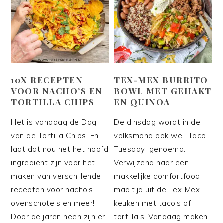
10X RECEPTEN
TEX-MEX BURRITO
VOOR NACHO’S EN
BOWL MET GEHAKT
TORTILLA CHIPS
EN QUINOA
Het is vandaag de Dag
De dinsdag wordt in de
van de Tortilla Chips! En
volksmond ook wel ‘Taco
laat dat nou net het hoofd
Tuesday’ genoemd.
ingredient zijn voor het
Verwijzend naar een
maken van verschillende
makkelijke comfortfood
recepten voor nacho’s,
maaltijd uit de Tex-Mex
ovenschotels en meer!
keuken met taco’s of
Door de jaren heen zijn er
tortilla’s. Vandaag maken