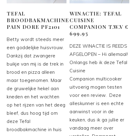
TEFAL
WINACTIE: TEFAL
BROODBAKMACHINE
CUISINE
PAIN DORE PF2101
COMPANION T.W.V €
699.95
Betty wordt steeds meer
DEZE WINACTIE IS REEDS
een goddelijke huisvrouw.
AFGELOPEN – Hi allemaal!
Dankzij dat zwangere
Onlangs heb ik deze Tefal
buikje van mij is de trek in
Cuisine
brood en pizza alleen
Companion multicooker
maar toegenomen. Maar
uitvoerig mogen testen
de gruwelijke hekel aan
voor een review. Deze
kneden en het wachten
alleskunner is een echte
op het rijzen van het deeg
aanwinst voor in de
bleef, dus hoog tijd om
keuken, dus ik ga jullie er
deze Tefal
vandaag meer over
broodbakmachine in huis