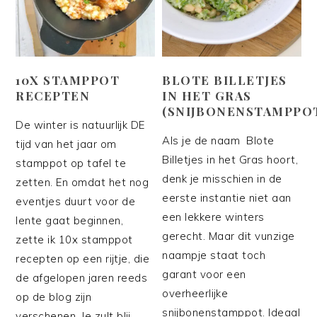
10X STAMPPOT
BLOTE BILLETJES
RECEPTEN
IN HET GRAS
(SNIJBONENSTAMPPO
De winter is natuurlijk DE
Als je de naam Blote
tijd van het jaar om
Billetjes in het Gras hoort,
stamppot op tafel te
denk je misschien in de
zetten. En omdat het nog
eerste instantie niet aan
eventjes duurt voor de
een lekkere winters
lente gaat beginnen,
gerecht. Maar dit vunzige
zette ik 10x stamppot
naampje staat toch
recepten op een rijtje, die
garant voor een
de afgelopen jaren reeds
overheerlijke
op de blog zijn
snijbonenstamppot. Ideaal
verschenen. Je zult blij