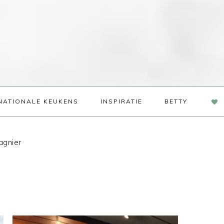
NAV
NATIONALE KEUKENS
INSPIRATIE
BETTY
SOC
ME
agnier