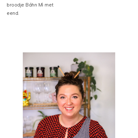
broodje Báhn Mì met
eend.
PRIMAIRE
SIDEBAR