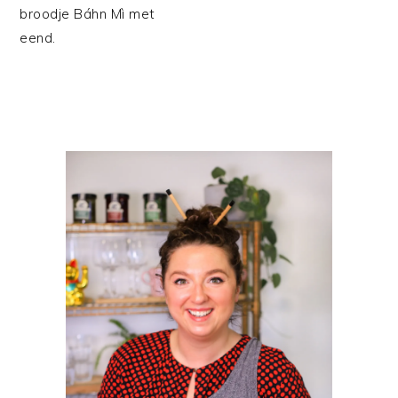
broodje Báhn Mì met
eend.
PRIMAIRE
SIDEBAR