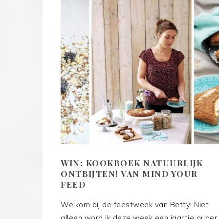
WIN: KOOKBOEK NATUURLIJK
ONTBIJTEN! VAN MIND YOUR
FEED
Welkom bij de feestweek van Betty! Niet
alleen word ik deze week een jaartje ouder,