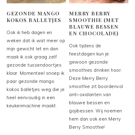
GEZONDE MANGO
MERRY BERRY
KOKOS BALLETJES
SMOOTHIE (MET
BLAUWE BESSEN
Ook ik heb dagen en
EN CHOCOLADE)
weken dat ik wat meer op
Ook tijdens de
mijn gewicht let en dan
feestdagen kun je
maak ik ook graag zelf
gewoon gezonde
gezonde tussendoortjes
smoothies drinken hoor.
klaar. Momenteel snoep ik
Deze Merry Berry
paar gezonde mango
smoothie zit boordenvol
kokos balletjes weg die je
anti-oxidanten van
heel eenvoudig in een
blauwe bessen en
keukenmachine maakt.
gojibessen. Wij noemen
hem dan ook een Merry
Berry Smoothie!