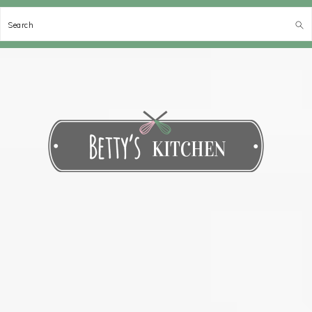
Search
Spring
Door
Spring
Spring
naar
naar
naar
naar
de
de
de
de
hoofdnavigatie
hoofd
eerste
voettekst
inhoud
sidebar