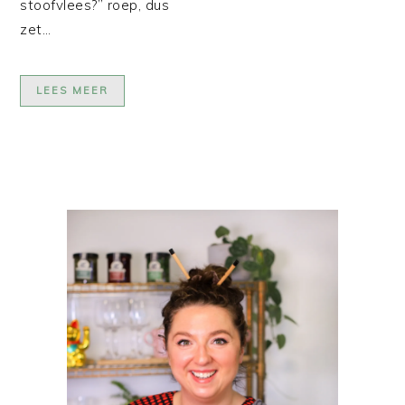
stoofvlees?” roep, dus
zet…
LEES MEER
PRIMAIRE
SIDEBAR