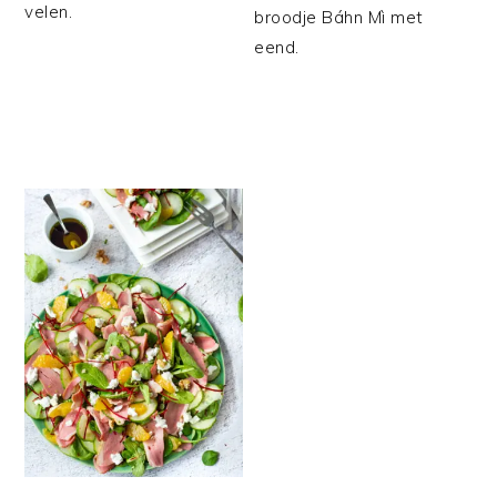
velen.
broodje Báhn Mì met
eend.