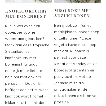
MISO SOEP MET
KNOFLOOKCURRY
ADZUKI BONEN
MET BONENRIJST
Ben jij ook zo’n fan van
Kun je wel even een
maaltijdsoep, noedelsoep
oppepper voor je
of zelfs ramen? Deze
weerstand gebruiken?
vegetarische miso soep
Maak dan deze tropische
met adzuki bonen is
Sri Lankaanse
perfect voor deze
knoflookcurry met
#MeatlessMonday en zit
bonenrijst. Er gaat
boordevol groenten en
namelijk maar liefst een
peulvruchten. Met de
hele bol knoflook per
Japanse miso als
persoon in! Dat klinkt
smaakmaker en de
heftiger dan het is, want
adzukibonen als bron van
knoflook wordt namelijk
proteine.
lekker zacht en minder