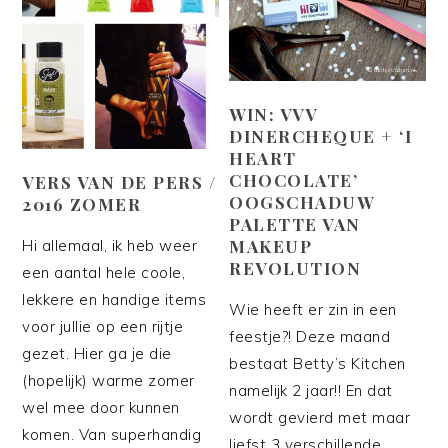
WIN: VVV
DINERCHEQUE + ‘I
HEART
CHOCOLATE’
VERS VAN DE PERS /
OOGSCHADUW
2016 ZOMER
PALETTE VAN
MAKEUP
Hi allemaal, ik heb weer
REVOLUTION
een aantal hele coole,
lekkere en handige items
Wie heeft er zin in een
voor jullie op een rijtje
feestje?! Deze maand
gezet. Hier ga je die
bestaat Betty’s Kitchen
(hopelijk) warme zomer
namelijk 2 jaar!! En dat
wel mee door kunnen
wordt gevierd met maar
komen. Van superhandig
liefst 3 verschillende