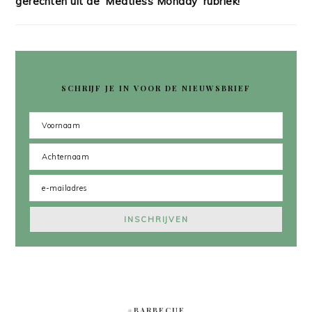
gerechten uit de 'Meatless Monday' rubriek!
SCHRIJF JE IN VOOR DE NIEUWSBRIEF
#BARBECUE