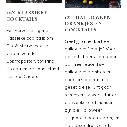
10X KLASSIEKE
18+ HALLOWEEN
COCKTAILS
DRANKJES EN
COCKTAILS
Een verzameling met
klassieke cocktails om
Geef jij binnenkort een
Oud& Nieuw mee te
halloween feestje? Voor
vieren. Van de
de liefhebbers heb ik dan
Cosmopolitan, tot Pina
ook heel leuke 18+
Colada en de Long Island
halloween drankjes en
Ice Tea! Cheers!
cocktails op een rijtje
gezet die je kunt gaan
schenken. Ik weet dat er
dit weekend al mensen
zijn die Halloween
uitgebreid gaan vieren, en
met deze drankjes als