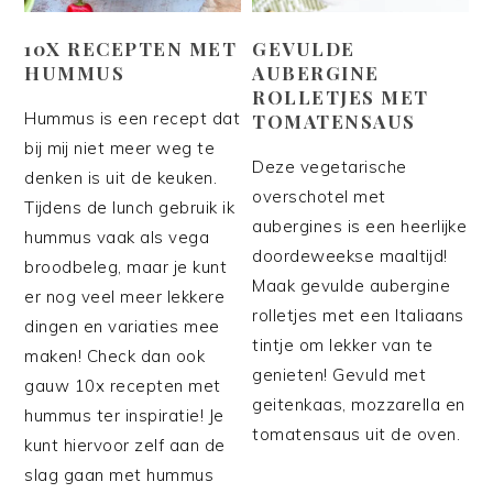
10X RECEPTEN MET
GEVULDE
HUMMUS
AUBERGINE
ROLLETJES MET
Hummus is een recept dat
TOMATENSAUS
bij mij niet meer weg te
Deze vegetarische
denken is uit de keuken.
overschotel met
Tijdens de lunch gebruik ik
aubergines is een heerlijke
hummus vaak als vega
doordeweekse maaltijd!
broodbeleg, maar je kunt
Maak gevulde aubergine
er nog veel meer lekkere
rolletjes met een Italiaans
dingen en variaties mee
tintje om lekker van te
maken! Check dan ook
genieten! Gevuld met
gauw 10x recepten met
geitenkaas, mozzarella en
hummus ter inspiratie! Je
tomatensaus uit de oven.
kunt hiervoor zelf aan de
slag gaan met hummus