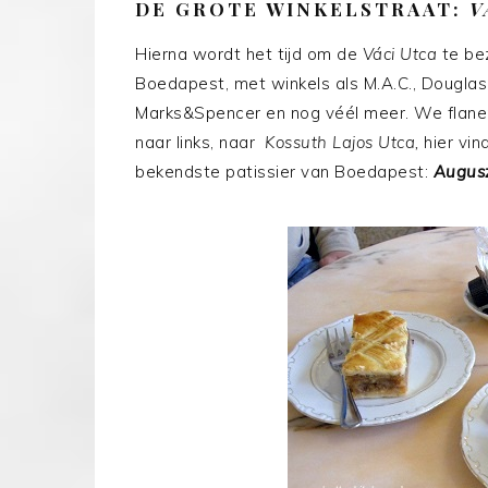
DE GROTE WINKELSTRAAT:
V
Hierna wordt het tijd om de
Váci Utca
te bez
Boedapest, met winkels als M.A.C., Douglas, 
Marks&Spencer en nog véél meer. We flaner
naar links, naar
Kossuth Lajos Utca,
hier vi
bekendste patissier van Boedapest:
Augusz