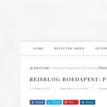
HOME
RECEPTEN INDEX
INTER
Je bent hier:
Home
/
Inspiratie
/
Travel
/
Reis
REISBLOG BOEDAPEST: P
11 maart 2013
Door
Betina Oostveen
Reagee
Share
Share
Pin
Share