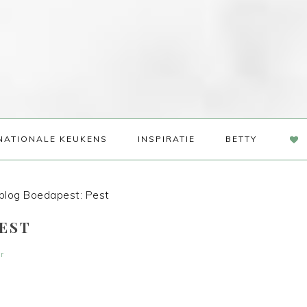
NAV
NATIONALE KEUKENS
INSPIRATIE
BETTY
SOC
ME
blog Boedapest: Pest
EST
r