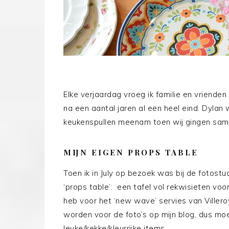
Elke verjaardag vroeg ik familie en vrienden 
na een aantal jaren al een heel eind. Dylan
keukenspullen meenam toen wij gingen s
MIJN EIGEN PROPS TABLE
Toen ik in July op bezoek was bij de fotost
‘props table’: een tafel vol rekwisieten voo
heb voor het ‘new wave’ servies van Villero
worden voor de foto’s op mijn blog, dus mo
leuke/kekke/kleurrijke items.