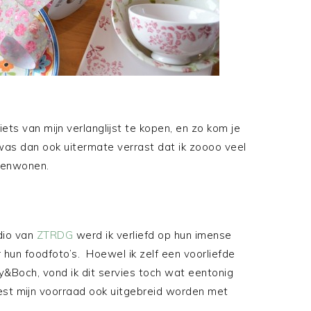
iets van mijn verlanglijst te kopen, en zo kom je
 was dan ook uitermate verrast dat ik zoooo veel
amenwonen.
udio van
ZTRDG
werd ik verliefd op hun imense
r hun foodfoto’s. Hoewel ik zelf een voorliefde
y&Boch, vond ik dit servies toch wat eentonig
est mijn voorraad ook uitgebreid worden met