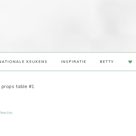
NAV
NATIONALE KEUKENS
INSPIRATIE
BETTY
SOC
ME
props table #1
Reacties