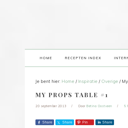
HOME
RECEPTEN INDEX
INTER
Je bent hier:
Home
/
Inspiratie
/
Overige
/
My 
MY PROPS TABLE #1
20 september 2013
Door
Betina Oostveen
5 
Share
Share
Pin
Share