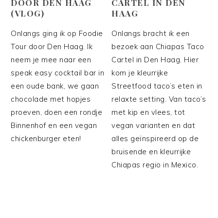
DOOR DEN HAAG
CARTEL IN DEN
(VLOG)
HAAG
Onlangs ging ik op Foodie
Onlangs bracht ik een
Tour door Den Haag. Ik
bezoek aan Chiapas Taco
neem je mee naar een
Cartel in Den Haag. Hier
speak easy cocktail bar in
kom je kleurrijke
een oude bank, we gaan
Streetfood taco’s eten in
chocolade met hopjes
relaxte setting. Van taco’s
proeven, doen een rondje
met kip en vlees, tot
Binnenhof en een vegan
vegan varianten en dat
chickenburger eten!
alles geïnspireerd op de
bruisende en kleurrijke
Chiapas regio in Mexico.