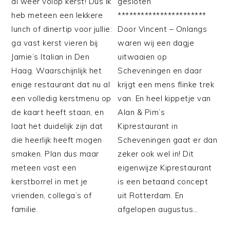
al weer volop kerst! Dus ik
gesloten
heb meteen een lekkere
***********************
lunch of dinertip voor jullie:
Door Vincent – Onlangs
ga vast kerst vieren bij
waren wij een dagje
Jamie’s Italian in Den
uitwaaien op
Haag. Waarschijnlijk het
Scheveningen en daar
enige restaurant dat nu al
krijgt een mens flinke trek
een volledig kerstmenu op
van. En heel kippetje van
de kaart heeft staan, en
Alan & Pim’s
laat het duidelijk zijn dat
Kiprestaurant in
die heerlijk heeft mogen
Scheveningen gaat er dan
smaken. Plan dus maar
zeker ook wel in! Dit
meteen vast een
eigenwijze Kiprestaurant
kerstborrel in met je
is een betaand concept
vrienden, collega’s of
uit Rotterdam. En
familie.
afgelopen augustus…