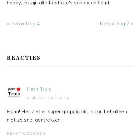
hobby, en zijn alle foodfoto's van eigen hand.
Vorig
Volgend
« Detox Dag 4
Detox Dag 7 »
bericht:
bericht:
LEES
INTERACTIES
REACTIES
Petit Trois
8 juli 2013 om 3:16 pm
Haha! Het ziet er super grappig uit, ik zou het alleen
niet zo snel aantrekken.
BEANTWOORDEN