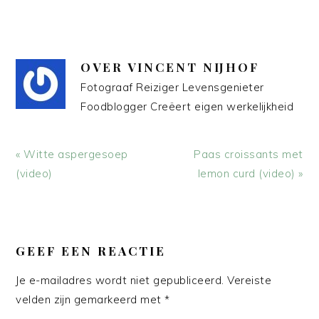
OVER
VINCENT NIJHOF
Fotograaf Reiziger Levensgenieter
Foodblogger Creëert eigen werkelijkheid
Vorig
Volgend
« Witte aspergesoep
Paas croissants met
bericht:
bericht:
(video)
lemon curd (video) »
LEES
INTERACTIES
GEEF EEN REACTIE
Je e-mailadres wordt niet gepubliceerd.
Vereiste
velden zijn gemarkeerd met
*