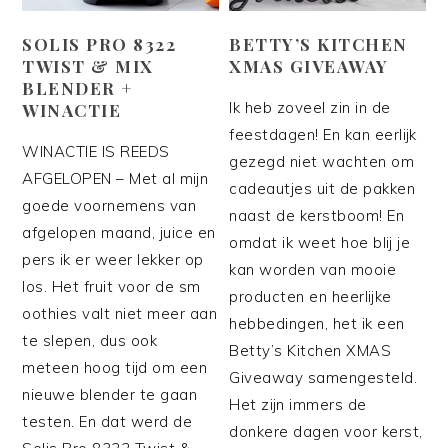
SOLIS PRO 8322
BETTY’S KITCHEN
TWIST & MIX
XMAS GIVEAWAY
BLENDER +
Ik heb zoveel zin in de
WINACTIE
feestdagen! En kan eerlijk
WINACTIE IS REEDS
gezegd niet wachten om
AFGELOPEN – Met al mijn
cadeautjes uit de pakken
goede voornemens van
naast de kerstboom! En
afgelopen maand, juice en
omdat ik weet hoe blij je
pers ik er weer lekker op
kan worden van mooie
los. Het fruit voor de sm
producten en heerlijke
oothies valt niet meer aan
hebbedingen, het ik een
te slepen, dus ook
Betty’s Kitchen XMAS
meteen hoog tijd om een
Giveaway samengesteld.
nieuwe blender te gaan
Het zijn immers de
testen. En dat werd de
donkere dagen voor kerst,