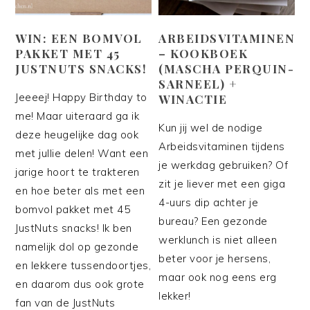
WIN: EEN BOMVOL
ARBEIDSVITAMINEN
PAKKET MET 45
– KOOKBOEK
JUSTNUTS SNACKS!
(MASCHA PERQUIN-
SARNEEL) +
Jeeeej! Happy Birthday to
WINACTIE
me! Maar uiteraard ga ik
Kun jij wel de nodige
deze heugelijke dag ook
Arbeidsvitaminen tijdens
met jullie delen! Want een
je werkdag gebruiken? Of
jarige hoort te trakteren
zit je liever met een giga
en hoe beter als met een
4-uurs dip achter je
bomvol pakket met 45
bureau? Een gezonde
JustNuts snacks! Ik ben
werklunch is niet alleen
namelijk dol op gezonde
beter voor je hersens,
en lekkere tussendoortjes,
maar ook nog eens erg
en daarom dus ook grote
lekker!
fan van de JustNuts