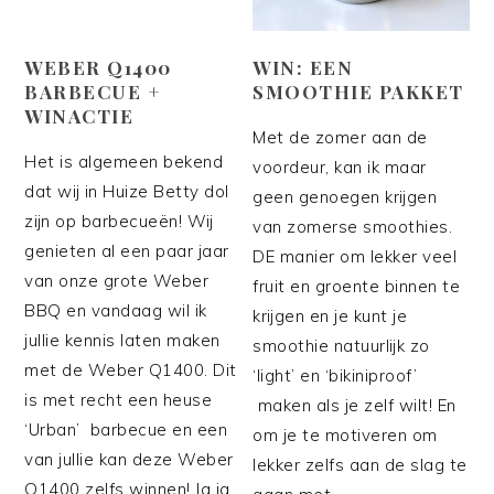
WEBER Q1400
WIN: EEN
BARBECUE +
SMOOTHIE PAKKET
WINACTIE
Met de zomer aan de
Het is algemeen bekend
voordeur, kan ik maar
dat wij in Huize Betty dol
geen genoegen krijgen
zijn op barbecueën! Wij
van zomerse smoothies.
genieten al een paar jaar
DE manier om lekker veel
van onze grote Weber
fruit en groente binnen te
BBQ en vandaag wil ik
krijgen en je kunt je
jullie kennis laten maken
smoothie natuurlijk zo
met de Weber Q1400. Dit
‘light’ en ‘bikiniproof’
is met recht een heuse
maken als je zelf wilt! En
‘Urban’ barbecue en een
om je te motiveren om
van jullie kan deze Weber
lekker zelfs aan de slag te
Q1400 zelfs winnen! Ja ja,