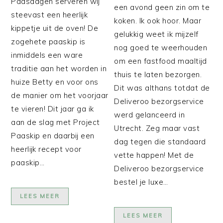
Paasdagen serveren wij
een avond geen zin om te
steevast een heerlijk
koken. Ik ook hoor. Maar
kippetje uit de oven! De
gelukkig weet ik mijzelf
zogehete paaskip is
nog goed te weerhouden
inmiddels een ware
om een fastfood maaltijd
traditie aan het worden in
thuis te laten bezorgen.
huize Betty en voor ons
Dit was althans totdat de
de manier om het voorjaar
Deliveroo bezorgservice
te vieren! Dit jaar ga ik
werd gelanceerd in
aan de slag met Project
Utrecht. Zeg maar vast
Paaskip en daarbij een
dag tegen die standaard
heerlijk recept voor
vette happen! Met de
paaskip…
Deliveroo bezorgservice
bestel je luxe…
LEES MEER
LEES MEER