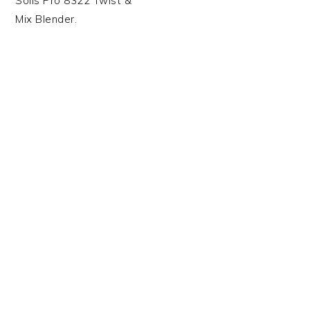
Solis Pro 8322 Twist &
Mix Blender.
PRIMAIRE
SIDEBAR