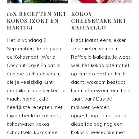
10X RECEPTEN MET
KOKOS
KOKOS (ZOET EN
CHEESECAKE MET
HARTIG)
RAFFAELLO
Het is vandaag 2
Ik zat laatst eens lekker
September, de dag van
te genieten van een
de Kokosnoot (World
Raffaello balletje. Je weet
Coconut Day)! En dat is
wel: het kokos alternatief
een me toch een vrucht
op Ferrero Rocher. En ik
die je veelzijdig kunt
dacht: waarom bestaat
gebruiken in de keuken! Je
hier niet gewoon een hele
maakt namelijk de
taart van? Dus de
heerlijkste recepten met
mouwen werden
bijvoorbeeld kokosmelk,
opgestroopt en er werd
kokoswater, kokos
diezelfde dag nog een
schaafsels, kokosmeel
Kokos Cheesecake met