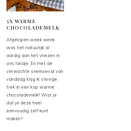
5X WARME
CHOCOLADEMELK
Afgelopen week week
was het natuurlijk al
aardig aan het vriezen in
ons landje. En met de
verwachte sneeuwval van
vandaag krijg ik stevige
trek in een kop warme
chocolademelk! Wist je
dat je deze heel
eenvoudig zelf kunt
maken?