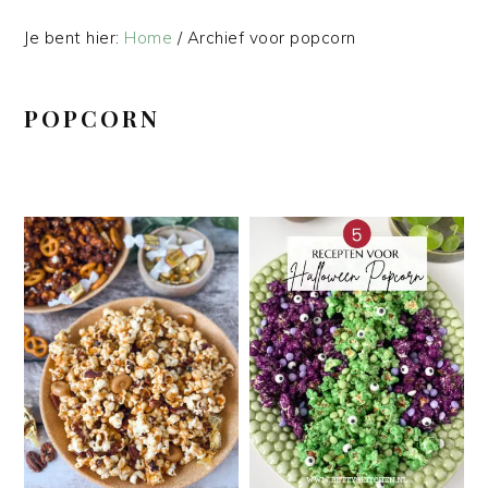
Je bent hier:
Home
/
Archief voor popcorn
POPCORN