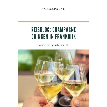
#CHAMPAGNE