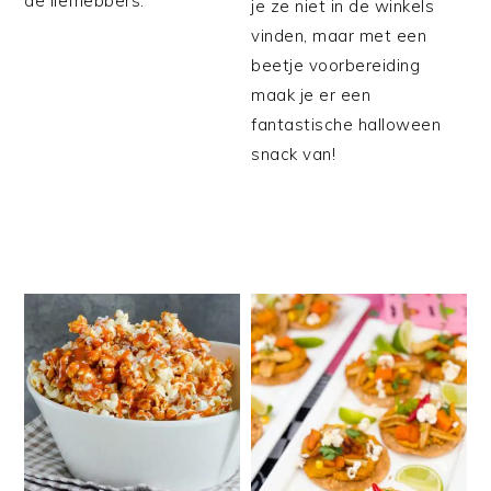
de liefhebbers.
je ze niet in de winkels
vinden, maar met een
beetje voorbereiding
maak je er een
fantastische halloween
snack van!