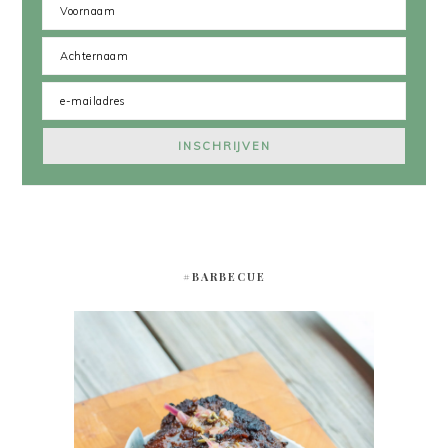
#BARBECUE