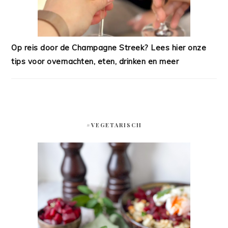
Op reis door de Champagne Streek? Lees hier onze
tips voor overnachten, eten, drinken en meer
#VEGETARISCH