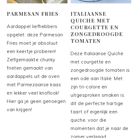
ITALIAANSE
PARMESAN FRIES
QUICHE MET
Aardappel liefhebbers
COURGETTE EN
ZONGEDROOGDE
opgelet: deze Parmesan
TOMATEN
Fries moet je absoluut
een keertje proberen!
Deze Italiaanse Quiche
Zelfgemaakte chunky
met courgette en
frieten gemaakt van
zongedroogde tomaten is
aardappels uit de oven
een ode aan Italië. Met
met Parmezaanse kaas
zijn tri-colore en
en lekker veel knoflook!
uitgesproken smaken is
Hier ga je geen genoegen
dit de perfecte hartige
van krijgen!
taart of eigenlijk een
quiche, voor die
momenten dat je naar de
zomer verlangd.