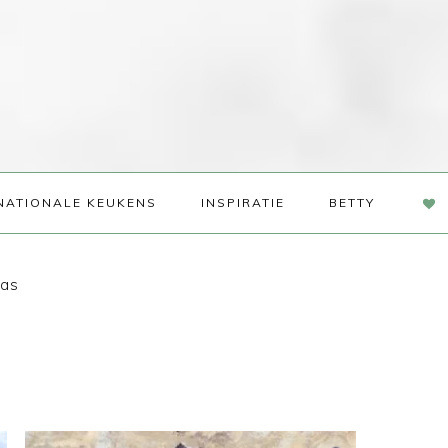
NAV
NATIONALE KEUKENS
INSPIRATIE
BETTY
SOC
ME
aas