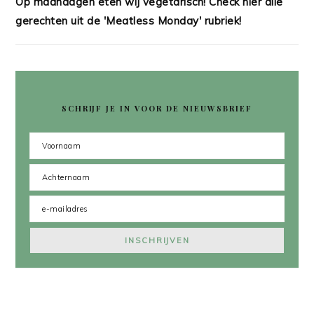
Op maandagen eten wij vegetarisch! Check hier alle
gerechten uit de 'Meatless Monday' rubriek!
SCHRIJF JE IN VOOR DE NIEUWSBRIEF