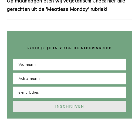
Op maandagen eten wij vegetarisch! Check hier alle
gerechten uit de 'Meatless Monday' rubriek!
SCHRIJF JE IN VOOR DE NIEUWSBRIEF