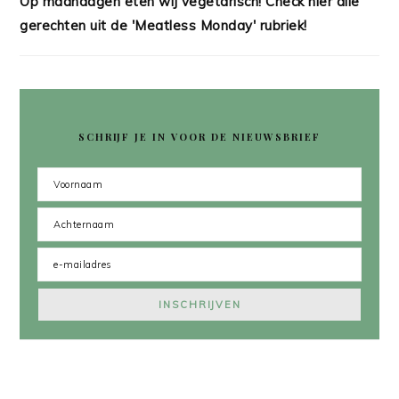
Op maandagen eten wij vegetarisch! Check hier alle
gerechten uit de 'Meatless Monday' rubriek!
SCHRIJF JE IN VOOR DE NIEUWSBRIEF