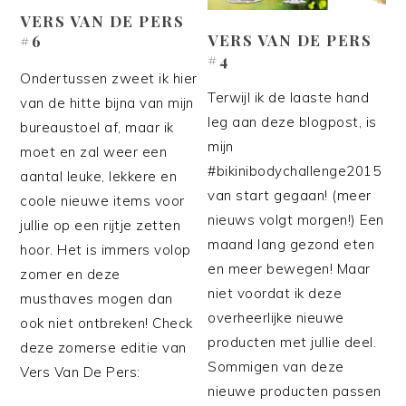
VERS VAN DE PERS
VERS VAN DE PERS
#6
#4
Ondertussen zweet ik hier
Terwijl ik de laaste hand
van de hitte bijna van mijn
leg aan deze blogpost, is
bureaustoel af, maar ik
mijn
moet en zal weer een
#bikinibodychallenge2015
aantal leuke, lekkere en
van start gegaan! (meer
coole nieuwe items voor
nieuws volgt morgen!) Een
jullie op een rijtje zetten
maand lang gezond eten
hoor. Het is immers volop
en meer bewegen! Maar
zomer en deze
niet voordat ik deze
musthaves mogen dan
overheerlijke nieuwe
ook niet ontbreken! Check
producten met jullie deel.
deze zomerse editie van
Sommigen van deze
Vers Van De Pers:
nieuwe producten passen