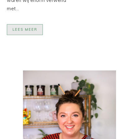
waren wij enorm verwend
met…
LEES MEER
PRIMAIRE
SIDEBAR