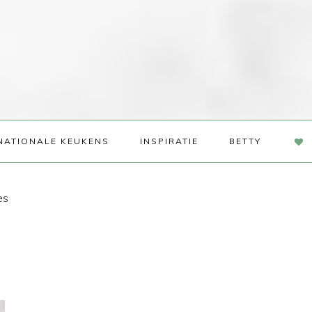
NAV
NATIONALE KEUKENS
INSPIRATIE
BETTY
SOC
ME
es