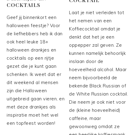
COCKTAILS
Laat je niet verleiden tot
Geef jij binnenkort een
het nemen van een
halloween feestje? Voor
Koffiecocktail omdat je
de liefhebbers heb ik dan
denkt dat het je een
ook heel leuke 18+
oppepper zal geven. Ze
halloween drankjes en
kunnen namelijk behoorlijk
cocktails op een rijtje
inslaan door de
gezet die je kunt gaan
hoeveelheid alcohol. Maar
schenken. Ik weet dat er
neem bijvoorbeeld de
dit weekend al mensen
bekende Black Russian of
zijn die Halloween
de White Russian cocktail.
uitgebreid gaan vieren, en
Die neem je ook niet voor
met deze drankjes als
de (kleine hoeveelheid)
inspiratie moet het wel
caffeine, maar
een topfeest worden!
gewoonweg omdat ze
een heerlijke koffiesmaak