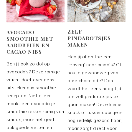
ZELF
AVOCADO
PINDAROTSJES
SMOOTHIE MET
MAKEN
AARDBEIEN EN
CACAO NIBS
Heb jij af en toe een
Ben jij ook zo dol op
‘craving’ naar pinda’s? Of
avocado’s? Deze romige
hou je gewoonweg van
vrucht doet overigens
pure chocolade? Dan
uitstekend in smoothie
wordt het eens hoog tijd
recepten. Niet alleen
om zelf pindarotsjes te
maakt een avocado je
gaan maken! Deze kleine
smoothie rekker romig van
snack of tussendoortje is
smaak, maar het geeft
nog redelijk gezond hoor,
ook goede vetten en
maar zorgt direct voor