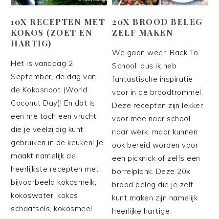
10X RECEPTEN MET
20X BROOD BELEG
KOKOS (ZOET EN
ZELF MAKEN
HARTIG)
We gaan weer ‘Back To
Het is vandaag 2
School’ dus ik heb
September, de dag van
fantastische inspiratie
de Kokosnoot (World
voor in de broodtrommel.
Coconut Day)! En dat is
Deze recepten zijn lekker
een me toch een vrucht
voor mee naar school,
die je veelzijdig kunt
naar werk, maar kunnen
gebruiken in de keuken! Je
ook bereid worden voor
maakt namelijk de
een picknick of zelfs een
heerlijkste recepten met
borrelplank. Deze 20x
bijvoorbeeld kokosmelk,
brood beleg die je zelf
kokoswater, kokos
kunt maken zijn namelijk
schaafsels, kokosmeel
heerlijke hartige