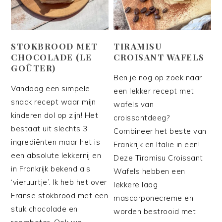
STOKBROOD MET
TIRAMISU
CHOCOLADE (LE
CROISANT WAFELS
GOÛTER)
Ben je nog op zoek naar
Vandaag een simpele
een lekker recept met
snack recept waar mijn
wafels van
kinderen dol op zijn! Het
croissantdeeg?
bestaat uit slechts 3
Combineer het beste van
ingrediënten maar het is
Frankrijk en Italie in een!
een absolute lekkernij en
Deze Tiramisu Croissant
in Frankrijk bekend als
Wafels hebben een
‘vieruurtje’. Ik heb het over
lekkere laag
Franse stokbrood met een
mascarponecreme en
stuk chocolade en
worden bestrooid met