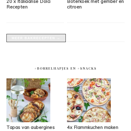
20 x Italiaanse Dolci
Boterkoek met gember en
Recepten
citroen
MEER BAKRECEPTEN →
#BORRELHAPJES EN #SNACKS
Tapas van aubergines
4x Flammkuchen maken