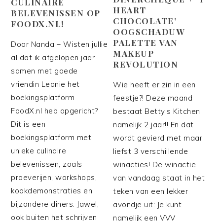
CULINAIRE
HEART
BELEVENISSEN OP
CHOCOLATE’
FOODX.NL!
OOGSCHADUW
PALETTE VAN
Door Nanda – Wisten jullie
MAKEUP
al dat ik afgelopen jaar
REVOLUTION
samen met goede
vriendin Leonie het
Wie heeft er zin in een
boekingsplatform
feestje?! Deze maand
FoodX.nl heb opgericht?
bestaat Betty’s Kitchen
Dit is een
namelijk 2 jaar!! En dat
boekingsplatform met
wordt gevierd met maar
unieke culinaire
liefst 3 verschillende
belevenissen, zoals
winacties! De winactie
proeverijen, workshops,
van vandaag staat in het
kookdemonstraties en
teken van een lekker
bijzondere diners. Jawel,
avondje uit: Je kunt
ook buiten het schrijven
namelijk een VVV