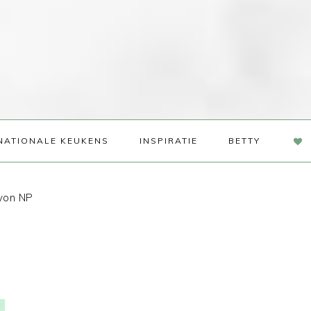
NAV
NATIONALE KEUKENS
INSPIRATIE
BETTY
SOC
ME
yon NP